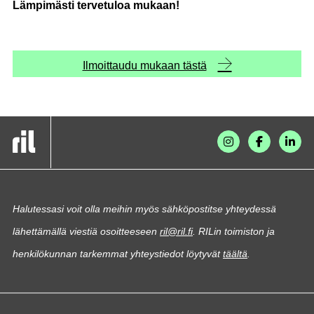
Lämpimästi tervetuloa mukaan!
Ilmoittaudu mukaan tästä
Halutessasi voit olla meihin myös sähköpostitse yhteydessä
lähettämällä viestiä osoitteeseen
ril@ril.fi
. RILin toimiston ja
henkilökunnan tarkemmat yhteystiedot löytyvät
täältä
.