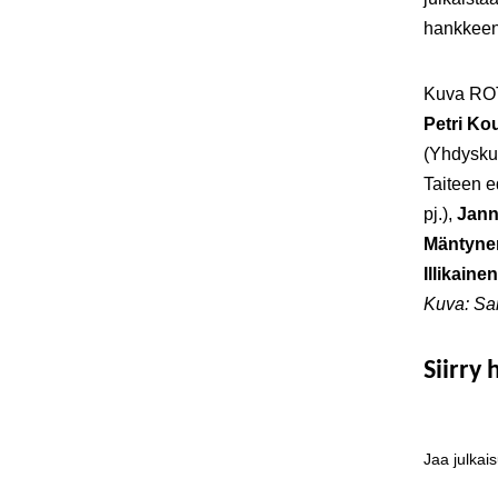
hankkeen 
Kuva ROTI
Petri Ko
(Yhdyskun
Taiteen e
pj.),
Jann
Mäntyne
Illikainen
Kuva: Sam
Siirry
Jaa julkai