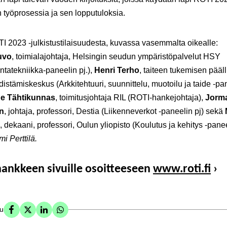
työprosessia ja sen lopputuloksia.
 2023 -julkistustilaisuudesta, kuvassa vasemmalta oikealle:
uvo
, toimialajohtaja, Helsingin seudun ympäristöpalvelut HSY
tatekniikka-paneelin pj.),
Henri Terho
, taiteen tukemisen pääll
distämiskeskus (Arkkitehtuuri, suunnittelu, muotoilu ja taide -pa
e Tähtikunnas
, toimitusjohtaja RIL (ROTI-hankejohtaja),
Jorm
n
, johtaja, professori, Destia (Liikenneverkot -paneelin pj) sekä
, dekaani, professori, Oulun yliopisto (Koulutus ja kehitys -panee
i Perttilä.
 hankkeen sivuille osoitteeseen
www.roti.fi
›
su