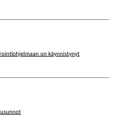
ointiohjelmaan on käynnistynyt
ausunnot