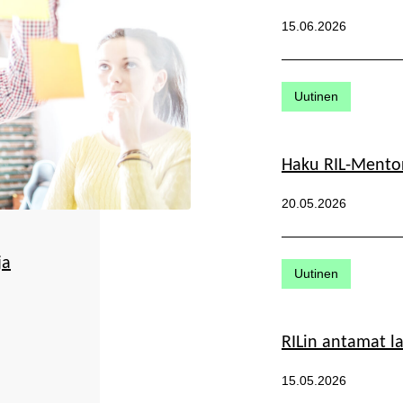
Julkaistu:
15.06.2026
Kategoriat:
Uutinen
Haku RIL-Mentor
Julkaistu:
20.05.2026
ja
Kategoriat:
Uutinen
RILin antamat l
Julkaistu:
15.05.2026