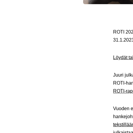
ROTI 2023
31.1.2023
Löydät ta
Juuri jul
ROTI-han
ROTI-rapo
Vuoden e
hankejoh
tekstillä
julkaista