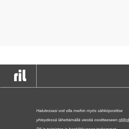
Halutessasi voit olla meihin myös sähköpostitse
yhteydessä lähettämällä viestiä osoitteeseen
ril@ril
RILin toimiston ja henkilökunnan tarkemmat