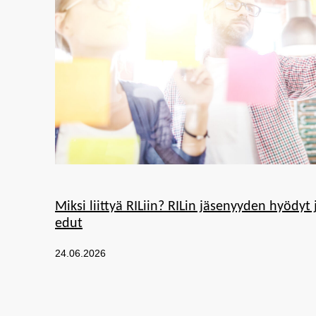
Kategoriat:
Miksi liittyä RILiin? RILin jäsenyyden hyödyt 
edut
Julkaistu:
24.06.2026