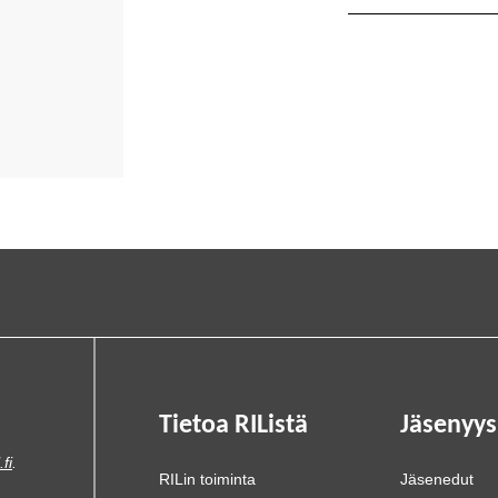
Tietoa RIListä
Jäsenyys
.fi
.
RILin toiminta
Jäsenedut