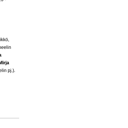
ikkö,
neelin
a
Mirja
lin pj.).