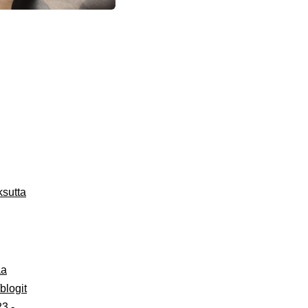
ksutta
aa
blogit
23 -