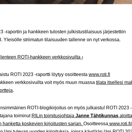
 -raportin ja hankkeen tulosten julkistustilaisuus järjestettiin
. Yleisölle striimatun tilaisuuden tallenne on nyt verkossa.
llenteen ROTI-hankkeen verkkosivuilta ›
kaistu ROTI 2023 -raportti löytyy osoitteesta
www.roti.fi
kkeen verkkosivuilta voit myös muun muassa
tilata itsellesi ma
rtteja
.
nsimmäinen ROTI-blogikirjoitus on myös julkaistu! ROTI 2023 -
tajana toiminut
RILin toimitusjohtaja
Janne Tähtikunnas
aloitt
än hanketta koskevien kirjoitusten sarjan.
Osoitteessa
www.roti.fi/
an läpi tulevan vuoden kirjoituksia, joissa käydään läpi ROTI 20