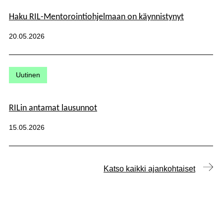
Haku RIL-Mentorointiohjelmaan on käynnistynyt
Julkaistu:
20.05.2026
Kategoriat:
Uutinen
RILin antamat lausunnot
Julkaistu:
15.05.2026
Katso kaikki ajankohtaiset