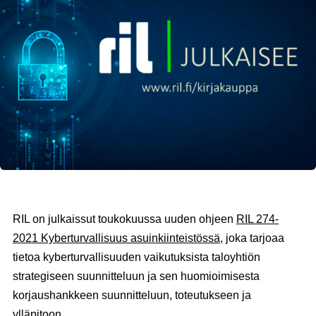
RIL on julkaissut toukokuussa uuden ohjeen
RIL 274-
2021 Kyberturvallisuus asuinkiinteistössä
, joka tarjoaa
tietoa kyberturvallisuuden vaikutuksista taloyhtiön
strategiseen suunnitteluun ja sen huomioimisesta
korjaushankkeen suunnitteluun, toteutukseen ja
ylläpitoon.