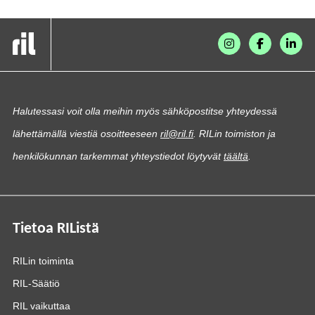
Halutessasi voit olla meihin myös sähköpostitse yhteydessä
lähettämällä viestiä osoitteeseen
ril@ril.fi
. RILin toimiston ja
henkilökunnan tarkemmat yhteystiedot löytyvät
täältä
.
Tietoa RIListä
RILin toiminta
RIL-Säätiö
RIL vaikuttaa