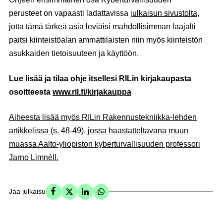
perusteet on vapaasti ladattavissa
julkaisun sivustolta
,
jotta tämä tärkeä asia leviäisi mahdollisimman laajalti
paitsi kiinteistöalan ammattilaisten niin myös kiinteistön
asukkaiden tietoisuuteen ja käyttöön.
Lue lisää ja tilaa ohje itsellesi RILin kirjakaupasta
osoitteesta
www.ril.fi/kirjakauppa
Aiheesta lisää myös RILin Rakennustekniikka-lehden
artikkelissa (s. 48-49), jossa haastatteltavana muun
muassa Aalto-yliopiston kyberturvallisuuden professori
Jarno Limnéll.
Jaa julkaisu