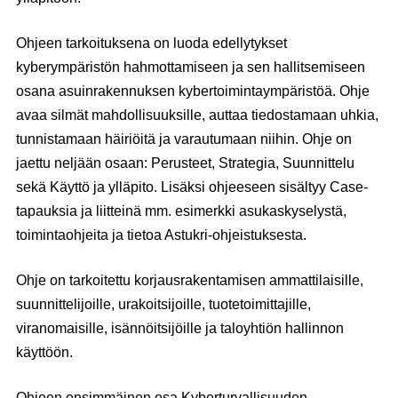
Ohjeen tarkoituksena on luoda edellytykset
kyberympäristön hahmottamiseen ja sen hallitsemiseen
osana asuinrakennuksen kybertoimintaympäristöä. Ohje
avaa silmät mahdollisuuksille, auttaa tiedostamaan uhkia,
tunnistamaan häiriöitä ja varautumaan niihin. Ohje on
jaettu neljään osaan: Perusteet, Strategia, Suunnittelu
sekä Käyttö ja ylläpito. Lisäksi ohjeeseen sisältyy Case-
tapauksia ja liitteinä mm. esimerkki asukaskyselystä,
toimintaohjeita ja tietoa Astukri-ohjeistuksesta.
Ohje on tarkoitettu korjausrakentamisen ammattilaisille,
suunnittelijoille, urakoitsijoille, tuotetoimittajille,
viranomaisille, isännöitsijöille ja taloyhtiön hallinnon
käyttöön.
Ohjeen ensimmäinen osa Kyberturvallisuuden