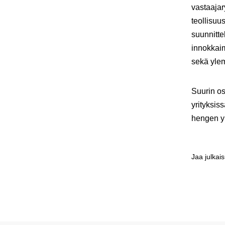
vastaajar
teollisuu
suunnitte
innokkaim
sekä yle
Suurin os
yrityksis
hengen yr
Jaa julkai