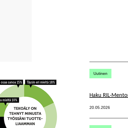
Kategoriat:
Uutinen
Haku RIL-Mentor
Julkaistu:
20.05.2026