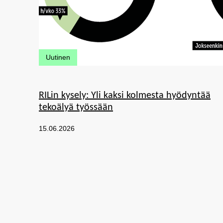
Kategoriat:
Uutinen
RILin kysely: Yli kaksi kolmesta hyödyntää
tekoälyä työssään
Julkaistu:
15.06.2026