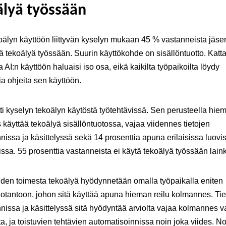
älyä työssään
oälyn käyttöön liittyvän kyselyn mukaan 45 % vastanneista jäse
 tekoälyä työssään. Suurin käyttökohde on sisällöntuotto. Katt
 AI:n käyttöön haluaisi iso osa, eikä kaikilta työpaikoilta löydy
sia ohjeita sen käyttöön.
tti kyselyn tekoälyn käytöstä työtehtävissä. Sen perusteella hiem
 käyttää tekoälyä sisällöntuotossa, vajaa viidennes tietojen
nissa ja käsittelyssä sekä 14 prosenttia apuna erilaisissa luovi
ssa. 55 prosenttia vastanneista ei käytä tekoälyä työssään lai
den toimesta tekoälyä hyödynnetään omalla työpaikalla eniten
uotantoon, johon sitä käyttää apuna hieman reilu kolmannes. Tie
nissa ja käsittelyssä sitä hyödyntää arviolta vajaa kolmannes v
ta, ja toistuvien tehtävien automatisoinnissa noin joka viides. N