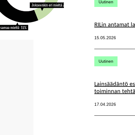
Kategoriat:
Uutinen
RILin antamat l
Julkaistu:
15.05.2026
Kategoriat:
Uutinen
Lainsäädäntö es
toiminnan tehtä
Julkaistu:
17.04.2026