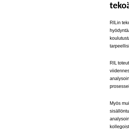
teko
RILin tek
hyödyntää
koulutusta
tarpeelli
RIL toteu
viidennes
analysoin
prosessei
Myös mui
sisällönt
analysoin
kollegois