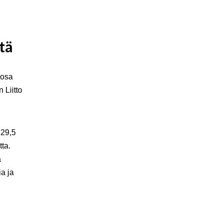
tä
 osa
 Liitto
 29,5
tta.
a
ia ja