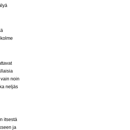
älyä
sä
i kolme
ttavat
llaisia
 vain noin
ka neljäs
n itsestä
kseen ja