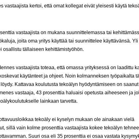
 vastaajista kertoi, että omat kollegat eivät yleisesti käytä teko
.
senttia vastaajista on mukana suunnittelemassa tai kehittämäs
ökaluja, joita oma yritys käyttää tai suunnittelee käyttävänsä. Yl
ei osallistu tällaiseen kehittämistyöhön.
dennes vastaajista toteaa, että omassa yrityksessä on laadittu ka
koskevat käytänteet ja ohjeet. Noin kolmanneksen työpaikalta tä
i löydy. Kattavaa koulutusta tekoälyn hyödyntämiseen on saanut
enes vastaaja, 43 prosenttia haluaisi opetusta aiheeseen ja jo
koälykoulutukselle lainkaan tarvetta.
ottavuusloikkaa tekoäly ei kyselyn mukaan ole ainakaan vielä
ut, sillä vain kolme prosenttia vastaajista kokee tekoälyn tehnee
ottavamman. Suuri osa eli 35 prosenttia ei osaa vastata kysymy