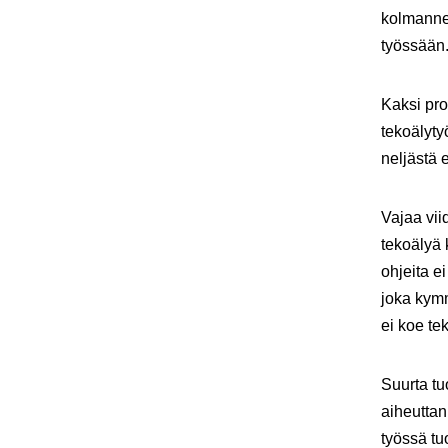
kolmannes
työssään
Kaksi pro
tekoälyty
neljästä 
Vajaa vii
tekoälyä 
ohjeita e
joka kymm
ei koe te
Suurta tu
aiheuttan
työssä tu