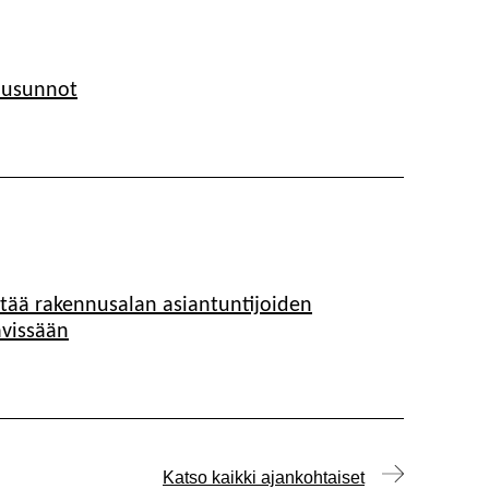
ausunnot
tää rakennusalan asiantuntijoiden
vissään
Katso kaikki ajankohtaiset