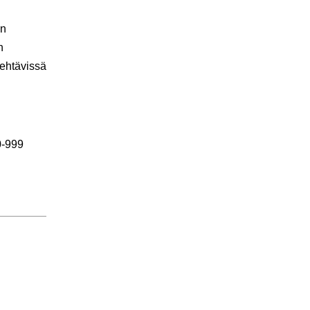
en
n
tehtävissä
0-999