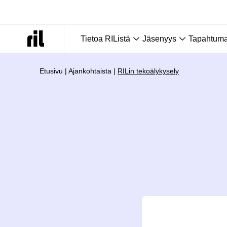
Tietoa RIListä
Jäsenyys
Tapahtumat
Etusivu
|
Ajankohtaista
|
RILin tekoälykysely