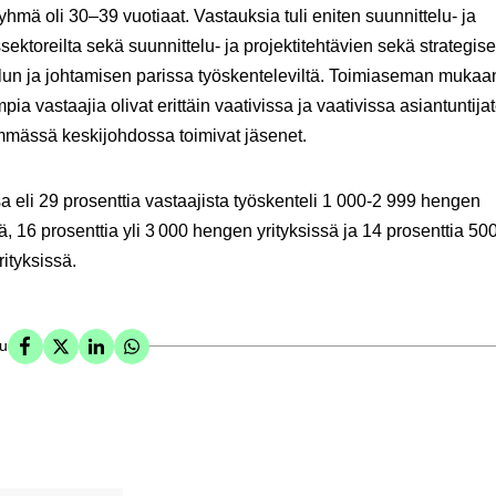
yhmä oli 30–39 vuotiaat. Vastauksia tuli eniten suunnittelu- ja
ssektoreilta sekä suunnittelu- ja projektitehtävien sekä strategis
lun ja johtamisen parissa työskenteleviltä. Toimiaseman mukaa
pia vastaajia olivat erittäin vaativissa ja vaativissa asiantuntija
mmässä keskijohdossa toimivat jäsenet.
a eli 29 prosenttia vastaajista työskenteli 1 000-2 999 hengen
sä, 16 prosenttia yli 3 000 hengen yrityksissä ja 14 prosenttia 50
ityksissä.
su