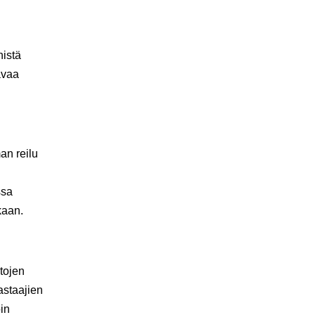
nistä
avaa
an reilu
ssa
nkaan.
tojen
astaajien
oin