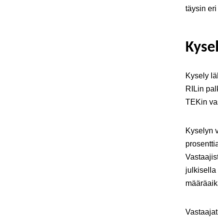
täysin er
Kysel
Kysely läh
RILin pal
TEKin va
Kyselyn v
prosentti
Vastaajist
julkisella
määräaik
Vastaajat