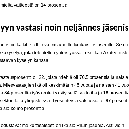
i mieltä väitteestä on 14 prosenttia.
yyn vastasi noin neljännes jäsenis
etettiin kaikille RILin valmistuneille työikäisille jäsenille. Se oli
kkakyselyä, joka toteutettiin yhteistyössä Tekniikan Akateemisten
staavan kyselyn kanssa.
astausprosentti oli 22, joista miehiä oli 70,5 prosenttia ja naisia
a. Miesvastaajien ikä oli keskimäärin 45 vuotta ja naisten 41 vuo
a 84 prosenttia työskenteli yksityisellä sektorilla ja 16 prosentti
 sektorilla ja yliopistoissa. Työsuhteista vakituisia oli 97 prosentt
aisia kolme prosenttia.
 edustavat melko tasaisesti eri ikäisiä RILin jäseniä. Aktiivisin