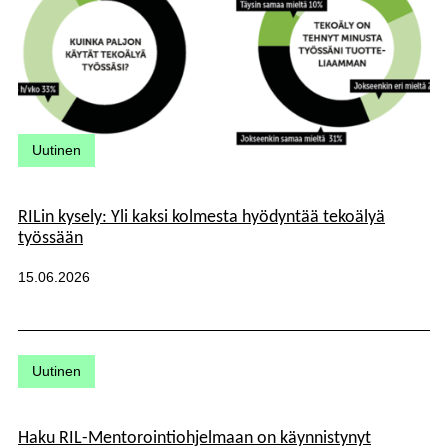
Kategoriat:
Uutinen
RILin kysely: Yli kaksi kolmesta hyödyntää tekoälyä
työssään
Julkaistu:
15.06.2026
Kategoriat:
Uutinen
Haku RIL-Mentorointiohjelmaan on käynnistynyt