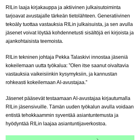
RILin laaja kirjakauppa ja aktiivinen julkaisutoiminta
tarjoavat avustajalle tärkeän tietolähteen. Generatiivinen
tekoäly tuottaa vastauksia RILin julkaisuista, ja sen avulla
jäsenet voivat löytää kohdennetusti sisältöjä eri kirjoista ja
ajankohtaisista teemoista.
RILin tekninen johtaja Pekka Talaskivi innostaa jäseniä
kokeilemaan uutta työkalua: ”Olen itse saanut oivaltavia
vastauksia vaikeisiinkin kysymyksiin, ja kannustan
rohkeasti kokeilemaan AI-avustajaa.”
Jäsenet pääsevät testaamaan AI-avustajaa kirjautumalla
RILin jäsensivuille. Tämän uuden työkalun avulla voidaan
entistä tehokkaammin syventää asiantuntemusta ja
hyödyntää RILin laajaa asiantuntijaverkostoa.