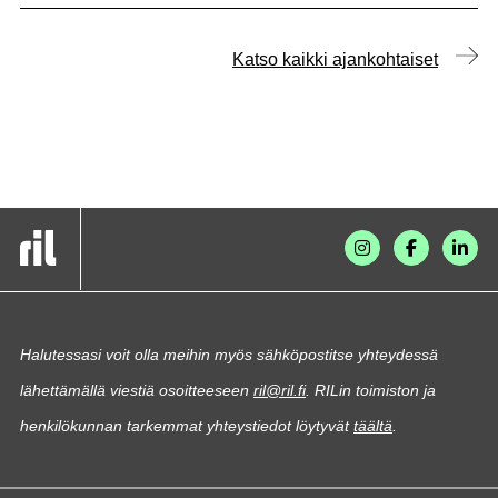
Katso kaikki ajankohtaiset
Halutessasi voit olla meihin myös sähköpostitse yhteydessä
lähettämällä viestiä osoitteeseen
ril@ril.fi
. RILin toimiston ja
henkilökunnan tarkemmat yhteystiedot löytyvät
täältä
.