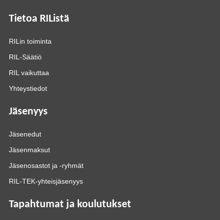
Tietoa RIListä
RILin toiminta
RIL-Säätiö
RIL vaikuttaa
Yhteystiedot
Jäsenyys
Jäsenedut
Jäsenmaksut
Jäsenosastot ja -ryhmät
RIL-TEK-yhteisjäsenyys
Tapahtumat ja koulutukset