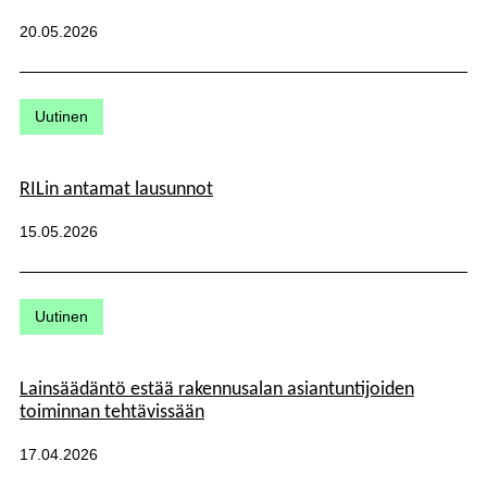
Julkaistu:
20.05.2026
Kategoriat:
Uutinen
RILin antamat lausunnot
Julkaistu:
15.05.2026
Kategoriat:
Uutinen
Lainsäädäntö estää rakennusalan asiantuntijoiden
toiminnan tehtävissään
Julkaistu:
17.04.2026