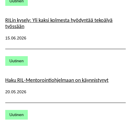
Uutinen
RILin kysely: Yli kaksi kolmesta hyödyntää tekoälyä
työssään
Julkaistu:
15.06.2026
Kategoriat:
Uutinen
Haku RIL-Mentorointiohjelmaan on käynnistynyt
Julkaistu:
20.05.2026
Kategoriat:
Uutinen