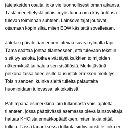
jätejakeiden osalta, joka vie luonnollisesti oman aikansa.
Tästä menettelystä pitäisi myös luoda oma käytäntönsä
tulevan toiminnan suhteen. Lainsoveltajat joutuvat
ottamaan kopin siitä, miten EOW käsitettä sovelletaan.
Jätelaki päivitetään ennen tulevaa suvea rytinällä läpi.
Tämä saattaa johtaa tilanteeseen, että tulevaan tekstiin
sisältyy asioita, jotka eivät täytä kaikkien toimijoiden
näkemyksiä tai haluja sen sisällöstä. Merkittävänä
pelkona tässä tulee esille lausuntokierroksen merkitys.
Toisin sanoen, kuinka sieltä tulleita palautteita
huomioidaan tulevassa lakitekstissä.
Pahimpana esimerkkinä lain tulkinnasta voisi ajatella
tilanteen, jossa päättävässä asemassa oleva lainsoveltaja
haluaa KHO:sta ennakkopäätöksen, miten lakia pitää
tulkita. Tässä tapauksessa tulkinta siirtyy juristille, joka ei