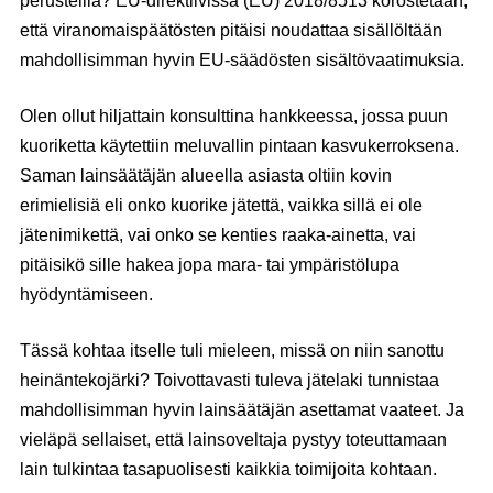
perusteilla? EU-direktiivissä (EU) 2018/8513 korostetaan,
että viranomaispäätösten pitäisi noudattaa sisällöltään
mahdollisimman hyvin EU-säädösten sisältö­vaatimuksia.
Olen ollut hiljattain konsulttina hankkeessa, jossa puun
kuoriketta käytettiin meluvallin pintaan kasvukerroksena.
Saman lainsäätäjän alueella asiasta oltiin kovin
erimielisiä eli onko kuorike jätettä, vaikka sillä ei ole
jätenimikettä, vai onko se kenties raaka-ainetta, vai
pitäisikö sille hakea jopa mara- tai ympäristölupa
hyödyntämiseen.
Tässä kohtaa itselle tuli mieleen, missä on niin sanottu
heinäntekojärki? Toivottavasti tuleva jätelaki tunnistaa
mahdollisimman hyvin lainsäätäjän asettamat vaateet. Ja
vieläpä sellaiset, että lainsoveltaja pystyy toteuttamaan
lain tulkintaa tasapuolisesti kaikkia toimijoita kohtaan.