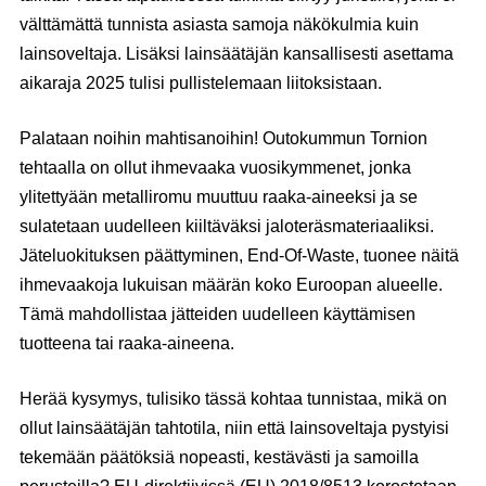
välttämättä tunnista asiasta samoja näkökulmia kuin
lainsoveltaja. Lisäksi lainsäätäjän kansallisesti asettama
aikaraja 2025 tulisi pullistelemaan liitoksistaan.
Palataan noihin mahtisanoihin! Outokummun Tornion
tehtaalla on ollut ihmevaaka vuosikymmenet, jonka
ylitettyään metalliromu muuttuu raaka-aineeksi ja se
sulatetaan uudelleen kiiltäväksi jaloteräsmateriaaliksi.
Jäteluokituksen päättyminen, End-Of-Waste, tuonee näitä
ihmevaakoja lukuisan määrän koko Euroopan alueelle.
Tämä mahdollistaa jätteiden uudelleen käyttämisen
tuotteena tai raaka-aineena.
Herää kysymys, tulisiko tässä kohtaa tunnistaa, mikä on
ollut lainsäätäjän tahtotila, niin että lainsoveltaja pystyisi
tekemään päätöksiä nopeasti, kestävästi ja samoilla