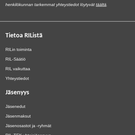
henkilökunnan tarkemmat yhteystiedot löytyvät
täältä
.
Tietoa RIListä
RILin toiminta
RIL-Säätiö
RIL vaikuttaa
Yhteystiedot
Jäsenyys
Jäsenedut
Jäsenmaksut
Jäsenosastot ja -ryhmät