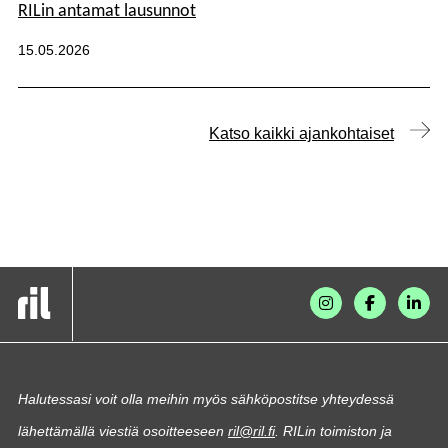
RILin antamat lausunnot
Julkaistu:
15.05.2026
Katso kaikki ajankohtaiset
Halutessasi voit olla meihin myös sähköpostitse yhteydessä
lähettämällä viestiä osoitteeseen
ril@ril.fi
. RILin toimiston ja