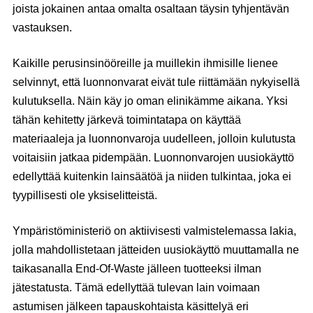
joista jokainen antaa omalta osaltaan täysin tyhjentävän
vastauksen.
Kaikille perusinsinööreille ja muillekin ihmisille lienee
selvinnyt, että luonnonvarat eivät tule riittämään nykyisellä
kulutuksella. Näin käy jo oman elinikämme aikana. Yksi
tähän kehitetty järkevä toimintatapa on käyttää
materiaaleja ja luonnonvaroja uudelleen, jolloin kulutusta
voitaisiin jatkaa pidempään. Luonnonvarojen uusiokäyttö
edellyttää kuitenkin lainsäätöä ja niiden tulkintaa, joka ei
tyypillisesti ole yksiselitteistä.
Ympäristöministeriö on aktiivisesti valmistelemassa lakia,
jolla mahdollistetaan jätteiden uusiokäyttö muuttamalla ne
taikasanalla End-Of-Waste jälleen tuotteeksi ilman
jätestatusta. Tämä edellyttää tulevan lain voimaan
astumisen jälkeen tapauskohtaista käsittelyä eri