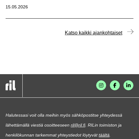
Julkaistu:
15.05.2026
Katso kaikki ajankohtaiset
Halutessasi voit olla meihin myös sähköpostitse yhteydessä
lähettämällä viestiä osoitteeseen
ril@ril.fi
. RILin toimiston ja
henkilökunnan tarkemmat yhteystiedot löytyvät
täältä
.