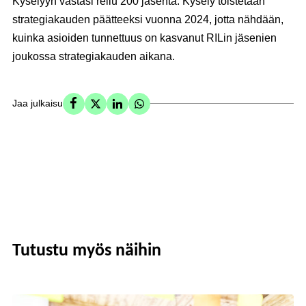
Kyselyyn vastasi reilu 200 jäsentä. Kysely toistetaan
strategiakauden päätteeksi vuonna 2024, jotta nähdään,
kuinka asioiden tunnettuus on kasvanut RILin jäsenien
joukossa strategiakauden aikana.
Jaa julkaisu
Tutustu myös näihin