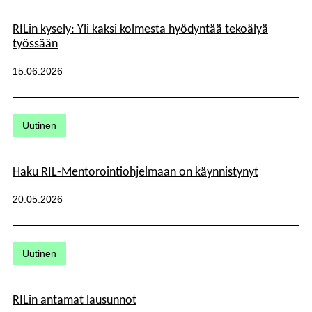
RILin kysely: Yli kaksi kolmesta hyödyntää tekoälyä
työssään
Julkaistu:
15.06.2026
Kategoriat:
Uutinen
Haku RIL-Mentorointiohjelmaan on käynnistynyt
Julkaistu:
20.05.2026
Kategoriat:
Uutinen
RILin antamat lausunnot