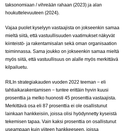
taksonomiaan / vihreään rahaan (2023) ja alan
houkuttelevuuteen (2024).
Vajaa puolet kyselyyn vastaajista on jokseenkin samaa
mieltä siitä, että vastuullisuuden vaatimukset näkyvät
kiinteistö- ja rakentamisalan sekä oman organisaation
toiminnassa. Sama joukko on jokseenkin samaa mieltä
myös siitä, että vastuullisuus on alalle myös merkittävä
kilpailuetu.
RILIn strategiakauden vuoden 2022 teeman − eli
tahtiaikarakentamisen − tuntee erittäin hyvin kuusi
prosenttia ja melko huonosti 45 prosenttia vastaajista.
Merkittävä osa eli 87 prosenttia ei ole osallistunut
lainkaan hankkeisiin, joissa olisi hyödynnetty kyseistä
tekemisen tapaa. Vain kaksi prosenttia on osallistunut
useampaan kuin viiteen hankkeeseen, joissa