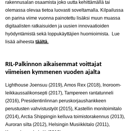
rakennusalan osaamista joko uutta kehittämällä tai
olemassa olevaa tietoa luovasti soveltamalla. Kilpailussa
on parina viime vuonna painotettu lisäksi muun muassa
digitaalisten ratkaisuiden ja uusien innovaatioiden
hyödyntämistä sekä loppukäyttäjien huomioimista. Lue
lisää aiheesta
täältä.
RIL-Palkinnon aikaisemmat voittajat
viimeisen kymmenen vuoden ajalta
Lighthouse Joensuu (2019), Amos Rex (2018), Inoroom-
leikkaussalikonsepti (2017), Tampereen rantatunneli
(2016), Presidentinlinnan peruskorjaushankkeen
perustusten vahvistustyöt (2015), Kastellin monitoimitalo
(2014), Arctia Shippingin kelluva toimistorakennus (2013),
Auroran silta (2012), Helsingin Musiikkitalo (2011),