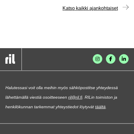
Katso kaikki ajankohtaiset
Halutessasi voit olla meihin myös sähköpostitse yhteydessä
lähettämällä viestiä osoitteeseen
ril@ril.fi
. RILin toimiston ja
henkilökunnan tarkemmat yhteystiedot löytyvät
täältä
.