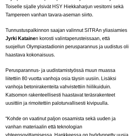
Toiselle sijalle ylsivät HSY Hiekkaharjun vesitorni sekä
Tampereen vanhan tavara-aseman siirto.
Tunnustuspalkinnon saajan valinnut SITRAn yliasiamies
Jyrki Kataine
n korosti valintaperusteissaan, että
suojellun Olympiastadionin perusparannus ja uudistus oli
haastava kokonaisuus.
Perusparannus- ja uudistamistyössä muun muassa
liitettiin 80 vuotta vanhoja osia täysin uusiin. Lisäksi
vanhoja betonirakenteita vahvistettiin hiilikuiduin.
Katsomon rakenteellisesti haastavat teräsrakenteet
uusittiin ja rimoitettiin paloturvallisesti kivipuulla.
“Kohde on vaatinut paljon osaamista sekä uuden ja
vanhan materiaalin että teknologian
yhteensovittamisessa. Hankkeessa on hyödynnetty uusia