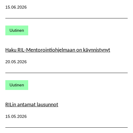
Julkaistu:
15.06.2026
Kategoriat:
Uutinen
Haku RIL-Mentorointiohjelmaan on käynnistynyt
Julkaistu:
20.05.2026
Kategoriat:
Uutinen
RILin antamat lausunnot
Julkaistu:
15.05.2026