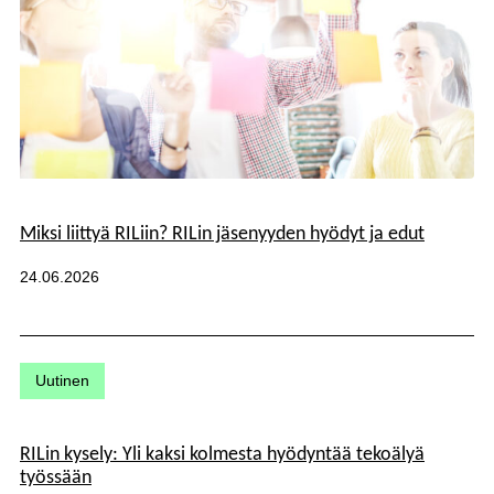
Kategoriat:
Miksi liittyä RILiin? RILin jäsenyyden hyödyt ja edut
Julkaistu:
24.06.2026
Kategoriat:
Uutinen
RILin kysely: Yli kaksi kolmesta hyödyntää tekoälyä
työssään