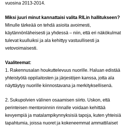
vuosina 2013-2014.
Miksi juuri minut kannattaisi valita RILin hallitukseen?
Minulle tärkeää on tehdä asioita avoimesti,
käytännönläheisesti ja yhdessä – niin, että eri näkökulmat
tulevat kuulluiksi ja ala kehittyy vastuullisesti ja
vetovoimaisesti.
Vaaliteemat:
1. Rakennusalan houkuttelevuus nuorille. Haluan edistää
yhteistyötä oppilaitosten ja järjestöjen kanssa, jotta ala
näyttäytyy nuorille kiinnostavana ja merkityksellisenä.
2. Sukupolvien välinen osaamisen siirto. Uskon, että
perinteisen mentoroinnin rinnalle voidaan kehittää
kevyempiä ja matalampikynnyksisiä tapoja, kuten yhteisiä
tapahtumia, joissa nuoret ja kokeneemmat ammattilaiset