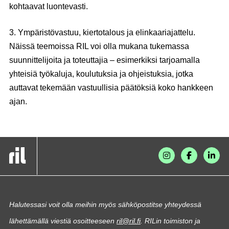
kohtaavat luontevasti.
3. Ympäristövastuu, kiertotalous ja elinkaariajattelu.
Näissä teemoissa RIL voi olla mukana tukemassa
suunnittelijoita ja toteuttajia – esimerkiksi tarjoamalla
yhteisiä työkaluja, koulutuksia ja ohjeistuksia, jotka
auttavat tekemään vastuullisia päätöksiä koko hankkeen
ajan.
Halutessasi voit olla meihin myös sähköpostitse yhteydessä
lähettämällä viestiä osoitteeseen
ril@ril.fi
. RILin toimiston ja