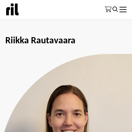
Etusivu
|
Hallitusvaaliehdokkaat
|
Hallitusvaaliehdokas 7
Riikka Rautavaara