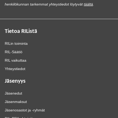
henkilökunnan tarkemmat yhteystiedot löytyvät
täältä
.
Tietoa RIListä
RILin toiminta
RIL-Säätiö
RIL vaikuttaa
Yhteystiedot
Jäsenyys
Jäsenedut
Jäsenmaksut
Jäsenosastot ja -ryhmät