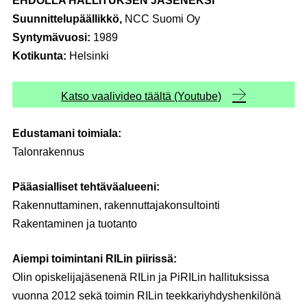
EHDOLLA HALLITUKSEN JÄSENEKSI
Suunnittelupäällikkö,
NCC Suomi Oy
Syntymävuosi:
1989
Kotikunta:
Helsinki
Katso vaalivideo täältä (Youtube)
Edustamani toimiala:
Talonrakennus
Pääasialliset tehtäväalueeni:
Rakennuttaminen, rakennuttajakonsultointi
Rakentaminen ja tuotanto
Aiempi toimintani RILin piirissä:
Olin opiskelijajäsenenä RILin ja PiRILin hallituksissa
vuonna 2012 sekä toimin RILin teekkariyhdyshenkilönä