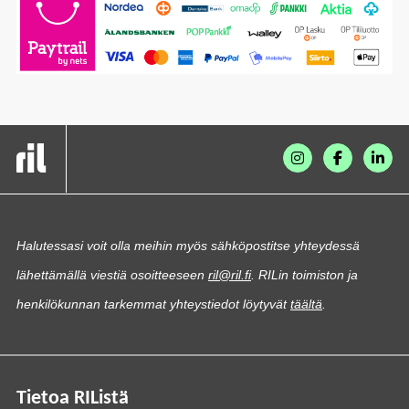
Halutessasi voit olla meihin myös sähköpostitse yhteydessä
lähettämällä viestiä osoitteeseen
ril@ril.fi
. RILin toimiston ja
henkilökunnan tarkemmat yhteystiedot löytyvät
täältä
.
Tietoa RIListä