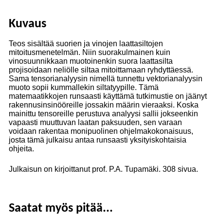
Kuvaus
Teos sisältää suorien ja vinojen laattasiltojen
mitoitusmenetelmän. Niin suorakulmainen kuin
vinosuunnikkaan muotoinenkin suora laattasilta
projisoidaan neliölle siltaa mitoittamaan ryhdyttäessä.
Sama tensorianalyysin nimellä tunnettu vektorianalyysin
muoto sopii kummallekin siltatyypille. Tämä
matemaatikkojen runsaasti käyttämä tutkimustie on jäänyt
rakennusinsinööreille jossakin määrin vieraaksi. Koska
mainittu tensoreille perustuva analyysi sallii jokseenkin
vapaasti muuttuvan laatan paksuuden, sen varaan
voidaan rakentaa monipuolinen ohjelmakokonaisuus,
josta tämä julkaisu antaa runsaasti yksityiskohtaisia
ohjeita.
Julkaisun on kirjoittanut prof. P.A. Tupamäki. 308 sivua.
Saatat myös pitää...