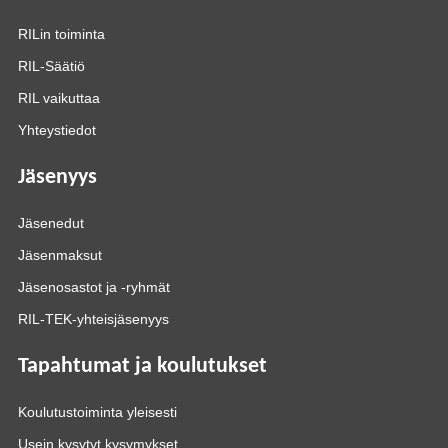
RILin toiminta
RIL-Säätiö
RIL vaikuttaa
Yhteystiedot
Jäsenyys
Jäsenedut
Jäsenmaksut
Jäsenosastot ja -ryhmät
RIL-TEK-yhteisjäsenyys
Tapahtumat ja koulutukset
Koulutustoiminta yleisesti
Usein kysytyt kysymykset