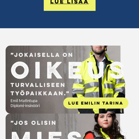
Lue lisää
”Jokaisella on
oikeus
turvalliseen
työpaikkaan.”
Emil Matintupa
LUE EMILIN TARINA
Diplomi-insinööri
”Jos olisin