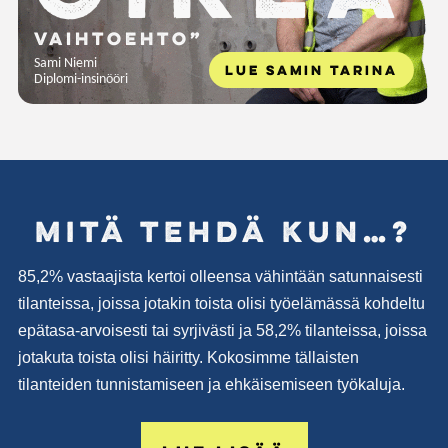
vaihtoehto”
Sami Niemi
LUE SAMIN TARINA
Diplomi-insinööri
Mitä tehdä kun…?
85,2% vastaajista kertoi olleensa vähintään satunnaisesti
tilanteissa, joissa jotakin toista olisi työelämässä kohdeltu
epätasa-arvoisesti tai syrjivästi ja 58,2% tilanteissa, joissa
jotakuta toista olisi häiritty. Kokosimme tällaisten
tilanteiden tunnistamiseen ja ehkäisemiseen työkaluja.