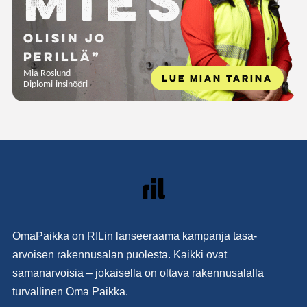
Mies
olisin jo
perillä”
Mia Roslund
LUE MIAN TARINA
Diplomi-insinööri
OmaPaikka on RILin lanseeraama kampanja tasa-
arvoisen rakennusalan puolesta. Kaikki ovat
samanarvoisia – jokaisella on oltava rakennusalalla
turvallinen Oma Paikka.