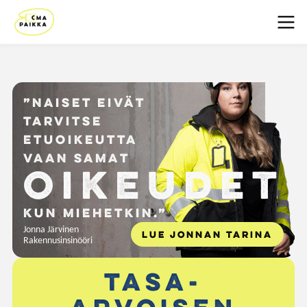
”Naiset eivät
tarvitse
etuoikeutta
vaan samat
oikeudet
kun miehetkin.”
Jonna Järvinen
LUE JONNAN TARINA
Rakennusinsinööri
Tasa-