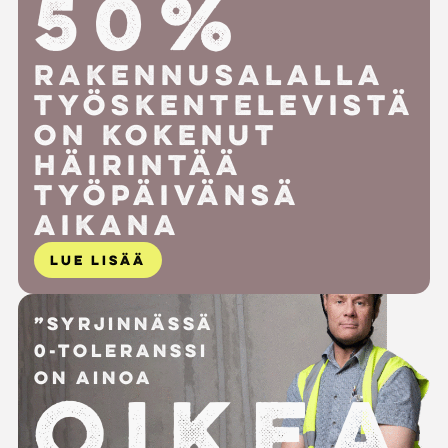
50%
Rakennusalalla
työskentelevistä
on kokenut
häirintää
työpäivänsä
aikana
LUE LISÄÄ
”Syrjinnässä
0-toleranssi
on ainoa
Oikea