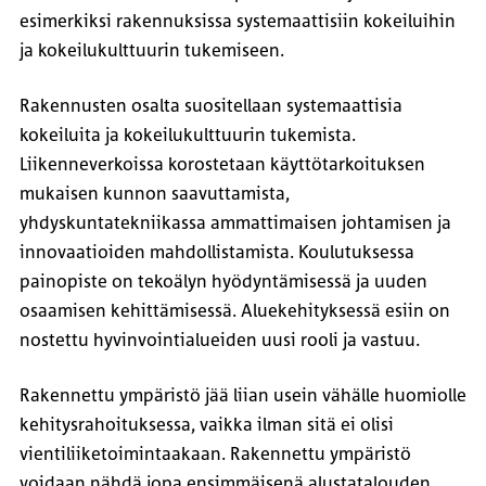
esimerkiksi rakennuksissa systemaattisiin kokeiluihin
ja kokeilukulttuurin tukemiseen.
Rakennusten osalta suositellaan systemaattisia
kokeiluita ja kokeilukulttuurin tukemista.
Liikenneverkoissa korostetaan käyttötarkoituksen
mukaisen kunnon saavuttamista,
yhdyskuntatekniikassa ammattimaisen johtamisen ja
innovaatioiden mahdollistamista. Koulutuksessa
painopiste on tekoälyn hyödyntämisessä ja uuden
osaamisen kehittämisessä. Aluekehityksessä esiin on
nostettu hyvinvointialueiden uusi rooli ja vastuu.
Rakennettu ympäristö jää liian usein vähälle huomiolle
kehitysrahoituksessa, vaikka ilman sitä ei olisi
vientiliiketoimintaakaan. Rakennettu ympäristö
voidaan nähdä jopa ensimmäisenä alustatalouden