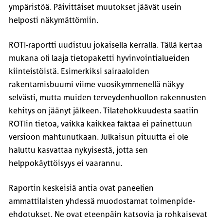
ympäristöä. Päivittäiset muutokset jäävät usein
helposti näkymättömiin.
ROTI-raportti uudistuu jokaisella kerralla. Tällä kertaa
mukana oli laaja tietopaketti hyvinvointialueiden
kiinteistöistä. Esimerkiksi sairaaloiden
rakentamisbuumi viime vuosikymmenellä näkyy
selvästi, mutta muiden terveydenhuollon rakennusten
kehitys on jäänyt jälkeen. Tilatehokkuudesta saatiin
ROTIin tietoa, vaikka kaikkea faktaa ei painettuun
versioon mahtunutkaan. Julkaisun pituutta ei ole
haluttu kasvattaa nykyisestä, jotta sen
helppokäyttöisyys ei vaarannu.
Raportin keskeisiä antia ovat paneelien
ammattilaisten yhdessä muodostamat toimenpide-
ehdotukset. Ne ovat eteenpäin katsovia ja rohkaisevat