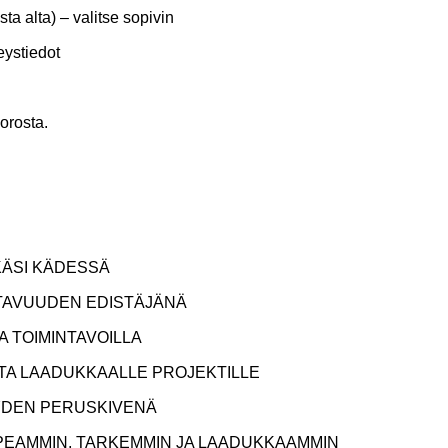
ta alta) – valitse sopivin
teystiedot
orosta.
KÄSI KÄDESSÄ
TAVUUDEN EDISTÄJÄNÄ
A TOIMINTAVOILLA
TA LAADUKKAALLE PROJEKTILLE
YDEN PERUSKIVENÄ
PEAMMIN, TARKEMMIN JA LAADUKKAAMMIN