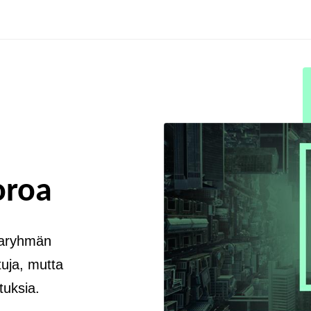
oroa
maryhmän
uja, mutta
uksia.