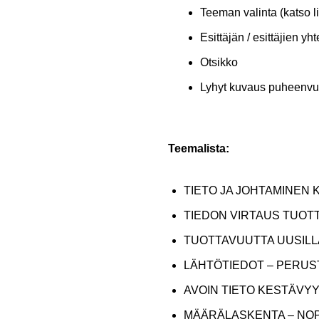
Teeman valinta (katso lis
Esittäjän / esittäjien yh
Otsikko
Lyhyt kuvaus puheenvu
Teemalista:
TIETO JA JOHTAMINEN 
TIEDON VIRTAUS TUOT
TUOTTAVUUTTA UUSILL
LÄHTÖTIEDOT – PERUS
AVOIN TIETO KESTÄVY
MÄÄRÄLASKENTA – NO