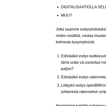
DIGITALISAATIOLLA SE
MUU?
Jotta saamme esitysehdotuksi
niiden sisältöä, vastaa muutam
kolmesta kysymyksistä.
Edistääkö esitys tuottavuut
tämä uutta vai parantaa n
paljon?
Edistääkö esitys rakennetu
Liittyykö esitys openBIM:iin
johtamista rakennetun ymp
Ilmoitamme kaikille puheenvuo