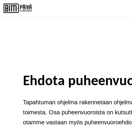
Ehdota puheenvu
Tapahtuman ohjelma rakennetaan ohjel
toimesta. Osa puheenvuoroista on kutsutt
otamme vastaan myös puheenvuoroehdot