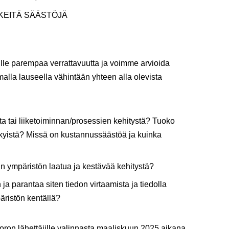
LKEITÄ SÄÄSTÖJÄ
lle parempaa verrattavuutta ja voimme arvioida
alla lauseella vähintään yhteen alla olevista
ta tai liiketoiminnan/prosessien kehitystä? Tuoko
ykyistä? Missä on kustannussäästöä ja kuinka
n ympäristön laatua ja kestävää kehitystä?
 ja parantaa siten tiedon virtaamista ja tiedolla
äristön kentällä?
ron lähettäjille valinnasta maaliskuun 2025 aikana.