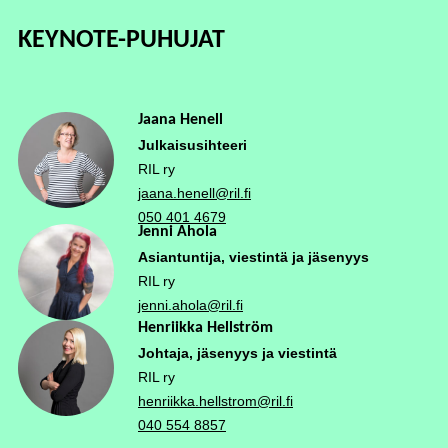
KEYNOTE-PUHUJAT
Jaana Henell
Julkaisusihteeri
RIL ry
jaana.henell@ril.fi
050 401 4679
Jenni Ahola
Asiantuntija, viestintä ja jäsenyys
RIL ry
jenni.ahola@ril.fi
Henriikka Hellström
Johtaja, jäsenyys ja viestintä
RIL ry
henriikka.hellstrom@ril.fi
040 554 8857